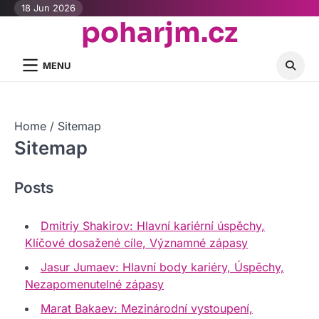
Skip
18 Jun 2026
poharjm.cz
to
content
MENU
Home
Sitemap
Sitemap
Posts
Dmitriy Shakirov: Hlavní kariérní úspěchy,
Klíčové dosažené cíle, Významné zápasy
Jasur Jumaev: Hlavní body kariéry, Úspěchy,
Nezapomenutelné zápasy
Marat Bakaev: Mezinárodní vystoupení,