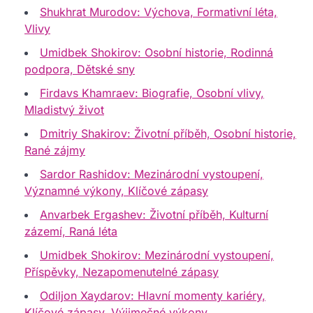
Shukhrat Murodov: Výchova, Formativní léta,
Vlivy
Umidbek Shokirov: Osobní historie, Rodinná
podpora, Dětské sny
Firdavs Khamraev: Biografie, Osobní vlivy,
Mladistvý život
Dmitriy Shakirov: Životní příběh, Osobní historie,
Rané zájmy
Sardor Rashidov: Mezinárodní vystoupení,
Významné výkony, Klíčové zápasy
Anvarbek Ergashev: Životní příběh, Kulturní
zázemí, Raná léta
Umidbek Shokirov: Mezinárodní vystoupení,
Příspěvky, Nezapomenutelné zápasy
Odiljon Xaydarov: Hlavní momenty kariéry,
Klíčové zápasy, Výjimečné výkony