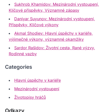
Sukhrob Khamidov: Mezinárodní vystoupení,
Klíčové příspěvky, Významné zápasy
Daniyar Suyunov: Mezinárodní vystoupení,
Příspěvky, Klíčové výkony
Akmal Shodiev: Hlavní úspěchy v kariéře,
výjimečné výkony, významné okamžiky
Sardor Rašidov: Životní cesta, Rané výzvy,
Rodinné vazby
Categories
Hlavní úspěchy v kariéře
Mezinárodní vystoupení
Životopisy hráčů
Odkazy