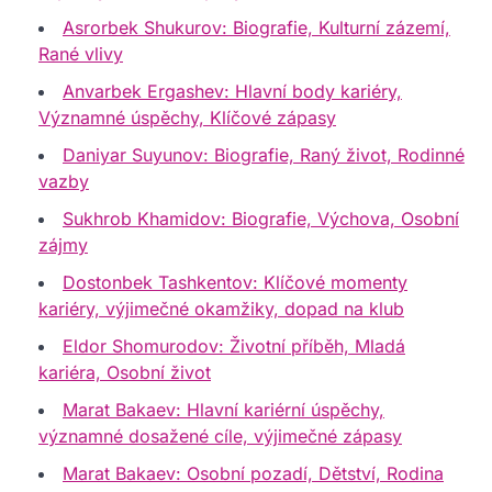
Asrorbek Shukurov: Biografie, Kulturní zázemí,
Rané vlivy
Anvarbek Ergashev: Hlavní body kariéry,
Významné úspěchy, Klíčové zápasy
Daniyar Suyunov: Biografie, Raný život, Rodinné
vazby
Sukhrob Khamidov: Biografie, Výchova, Osobní
zájmy
Dostonbek Tashkentov: Klíčové momenty
kariéry, výjimečné okamžiky, dopad na klub
Eldor Shomurodov: Životní příběh, Mladá
kariéra, Osobní život
Marat Bakaev: Hlavní kariérní úspěchy,
významné dosažené cíle, výjimečné zápasy
Marat Bakaev: Osobní pozadí, Dětství, Rodina