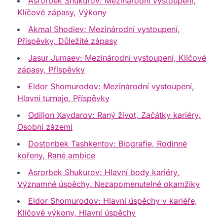
Asrorbek Shukurov: Mezinárodní vystoupení,
Klíčové zápasy, Výkony
Akmal Shodiev: Mezinárodní vystoupení,
Příspěvky, Důležité zápasy
Jasur Jumaev: Mezinárodní vystoupení, Klíčové
zápasy, Příspěvky
Eldor Shomurodov: Mezinárodní vystoupení,
Hlavní turnaje, Příspěvky
Odiljon Xaydarov: Raný život, Začátky kariéry,
Osobní zázemí
Dostonbek Tashkentov: Biografie, Rodinné
kořeny, Rané ambice
Asrorbek Shukurov: Hlavní body kariéry,
Významné úspěchy, Nezapomenutelné okamžiky
Eldor Shomurodov: Hlavní úspěchy v kariéře,
Klíčové výkony, Hlavní úspěchy