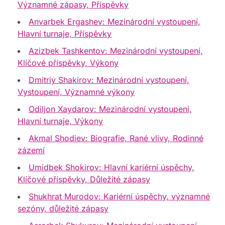
Významné zápasy, Příspěvky
Anvarbek Ergashev: Mezinárodní vystoupení,
Hlavní turnaje, Příspěvky
Azizbek Tashkentov: Mezinárodní vystoupení,
Klíčové příspěvky, Výkony
Dmitriy Shakirov: Mezinárodní vystoupení,
Vystoupení, Významné výkony
Odiljon Xaydarov: Mezinárodní vystoupení,
Hlavní turnaje, Výkony
Akmal Shodiev: Biografie, Rané vlivy, Rodinné
zázemí
Umidbek Shokirov: Hlavní kariérní úspěchy,
Klíčové příspěvky, Důležité zápasy
Shukhrat Murodov: Kariérní úspěchy, významné
sezóny, důležité zápasy