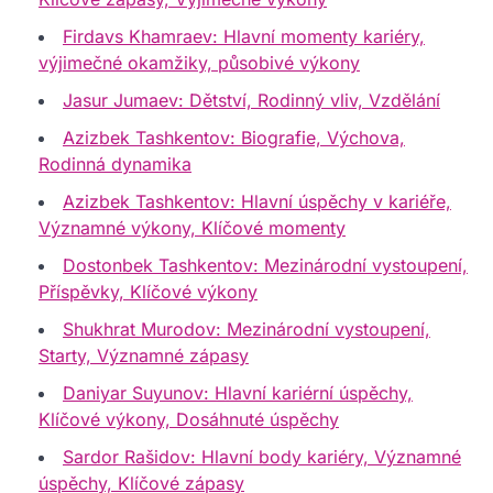
Firdavs Khamraev: Hlavní momenty kariéry,
výjimečné okamžiky, působivé výkony
Jasur Jumaev: Dětství, Rodinný vliv, Vzdělání
Azizbek Tashkentov: Biografie, Výchova,
Rodinná dynamika
Azizbek Tashkentov: Hlavní úspěchy v kariéře,
Významné výkony, Klíčové momenty
Dostonbek Tashkentov: Mezinárodní vystoupení,
Příspěvky, Klíčové výkony
Shukhrat Murodov: Mezinárodní vystoupení,
Starty, Významné zápasy
Daniyar Suyunov: Hlavní kariérní úspěchy,
Klíčové výkony, Dosáhnuté úspěchy
Sardor Rašidov: Hlavní body kariéry, Významné
úspěchy, Klíčové zápasy